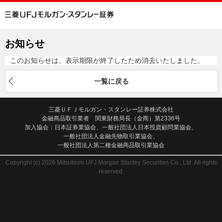
お知らせ
このお知らせは、表示期限が終了したため消去いたしました。
一覧に戻る
三菱ＵＦＪモルガン・スタンレー証券株式会社
金融商品取引業者 関東財務局長（金商）第2336号
加入協会：日本証券業協会、一般社団法人日本投資顧問業協会、
一般社団法人金融先物取引業協会、
一般社団法人第二種金融商品取引業協会
Copyright (c) 2026 Mitsubishi UFJ Morgan Stanley Securities Co., Ltd. All rights
reserved.